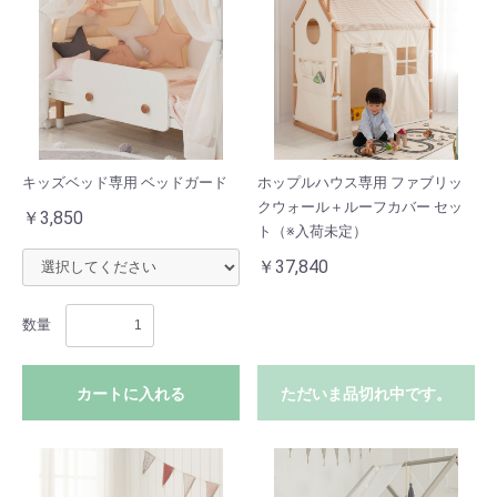
キッズベッド専用 ベッドガード
ホップルハウス専用 ファブリッ
クウォール＋ルーフカバー セッ
￥3,850
ト（※入荷未定）
￥37,840
数量
カートに入れる
ただいま品切れ中です。