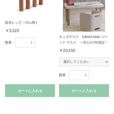
延長レッグ（10㎝脚 )
￥3,520
キッズデスク bébéd desk べベ
ッド デスク ～安心の1年保証～
数量
￥20,350
数量
カートに入れる
カートに入れる