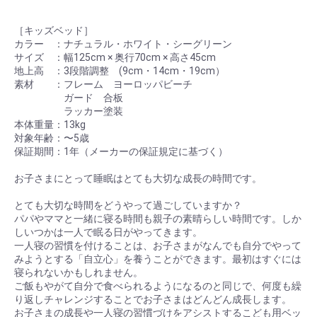
［キッズベッド］
カラー ：ナチュラル・ホワイト・シーグリーン
サイズ ：幅125cm × 奥行70cm × 高さ45cm
地上高 ：3段階調整 (9cm・14cm・19cm）
素材 ：フレーム ヨーロッパビーチ
ガード 合板
ラッカー塗装
本体重量：13kg
対象年齢：〜5歳
保証期間：1年（メーカーの保証規定に基づく）
お子さまにとって睡眠はとても大切な成長の時間です。
とても大切な時間をどうやって過ごしていますか？
パパやママと一緒に寝る時間も親子の素晴らしい時間です。しか
しいつかは一人で眠る日がやってきます。
一人寝の習慣を付けることは、お子さまがなんでも自分でやって
みようとする「自立心」を養うことができます。最初はすぐには
寝られないかもしれません。
ご飯もやがて自分で食べられるようになるのと同じで、何度も繰
り返しチャレンジすることでお子さまはどんどん成長します。
お子さまの成長や一人寝の習慣づけをアシストするこども用ベッ