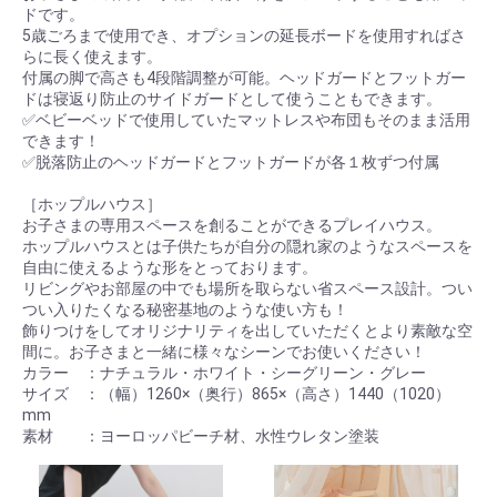
ドです。
5歳ごろまで使用でき、オプションの延長ボードを使用すればさ
らに長く使えます。
付属の脚で高さも4段階調整が可能。ヘッドガードとフットガー
ドは寝返り防止のサイドガードとして使うこともできます。
✅ベビーベッドで使用していたマットレスや布団もそのまま活用
できます！
✅脱落防止のヘッドガードとフットガードが各１枚ずつ付属
［ホップルハウス］
お子さまの専用スペースを創ることができるプレイハウス。
ホップルハウスとは子供たちが自分の隠れ家のようなスペースを
自由に使えるような形をとっております。
リビングやお部屋の中でも場所を取らない省スペース設計。つい
つい入りたくなる秘密基地のような使い方も！
飾りつけをしてオリジナリティを出していただくとより素敵な空
間に。お子さまと一緒に様々なシーンでお使いください！
カラー ：ナチュラル・ホワイト・シーグリーン・グレー
サイズ ：（幅）1260×（奥行）865×（高さ）1440（1020）
mm
素材 ：ヨーロッパビーチ材、水性ウレタン塗装