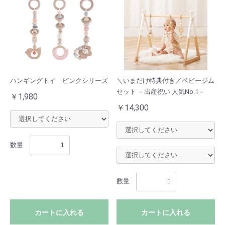
ハンギングトイ ピンクシリーズ
＼いまだけ特典付き／ベビージム
お買い物を続ける
セット －出産祝い 人気No.1－
￥1,980
￥14,300
カートへ進む
数量
数量
カートに入れる
カートに入れる