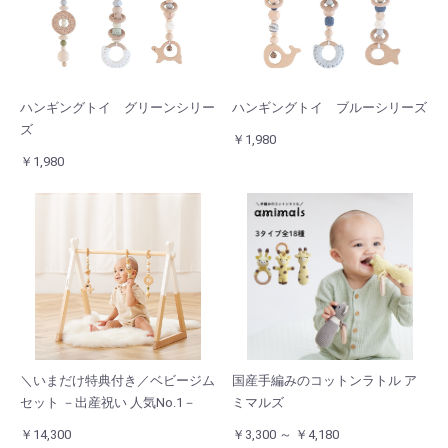
ハンギングトイ グリーンシリー
ハンギングトイ ブルーシリーズ
ズ
￥1,980
￥1,980
＼いまだけ特典付き／ベビージム
国産手編みのコットンラトル ア
セット －出産祝い 人気No.1－
ミマルズ
￥14,300
￥3,300 ～ ￥4,180