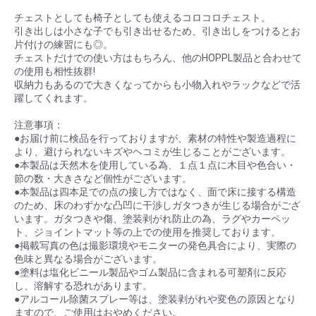
チェストとしても椅子としても使えるコロコロチェスト。
引き出しは小さな子でも引き出せるため、引き出しをつけるとお
片付けの練習にも◎。
チェストだけでの使い方はもちろん、他のHOPPL製品と合わせて
の使用も相性抜群!
収納力もあるので大きくなってからも小物入れやラックなどで活
躍してくれます。
注意事項：
●お届け前に検品を行っておりますが、素材の特性や製造過程に
より、避けられないキズやヘコミが生じることがございます。
●本製品は天然木を使用している為、１点１点に木目や色合い・
節の数・大きさなど個性がございます。
●本製品は四本足での点の接し方ではなく、面で床に接する構造
のため、床のわずかな凸凹に干渉しガタつきが生じる場合がござ
います。ガタつきや傷、塗装剥がれ防止の為、ラグやカーペッ
ト、ジョイントマット等の上での使用を推奨しております。
●掲載写真の色は撮影環境やモニターの発色具合により、実際の
色味と異なる場合がございます。
●塗料は塩化ビニール製品やゴム製品に含まれる可塑剤に反応
し、溶解する恐れがあります。
●アルコール除菌スプレー等は、塗装剥がれや変色の原因となり
ますので、ご使用はおやめください。