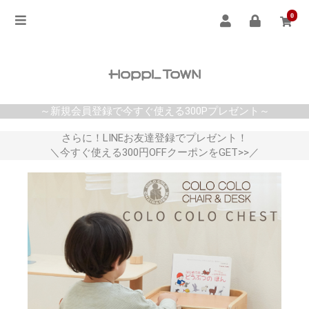
0
～新規会員登録で今すぐ使える300Pプレゼント～
さらに！LINEお友達登録でプレゼント！
＼今すぐ使える300円OFFクーポンをGET>>／