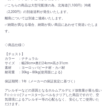
✅こちらの商品は大型宅配便の為、北海道(1,100円）沖縄
（2,200円）の別途送料が発生いたします。
離島については別途ご連絡いたします。
✅納期が異なる場合、納期が長い商品にあわせて発送いたしま
す。
◇商品仕様◇
【チェスト】
カラー ：ナチュラル
サイズ ：幅28cm×奥行24cm×高さ31cm
素材 ：ヨーロッパビーチ材・カバ材
耐荷重 ：30kg～80kg(使用面による)
保証期間：1年（メーカーの保証規定に基づく）
アレルギーなどの原因となるホルムアルデヒド放散量が最も低い
F☆☆☆☆(フォースター)レベルをクリアした商品ですので、空
気環境によるアレルギー等の心配もなく、 安心してご使用いた
だけます。