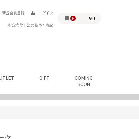
新規会員登録
ログイン
￥0
0
特定商取引法に基づく表記
UTLET
GIFT
COMING
SOON
予算3,000円で探す
予算5,000円で探す
予算10,000円で探す
予算30,000円で探す
出産祝い
1歳の誕生日
2歳の誕生日
ーク