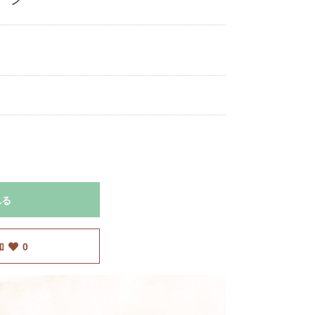
れる
加
0