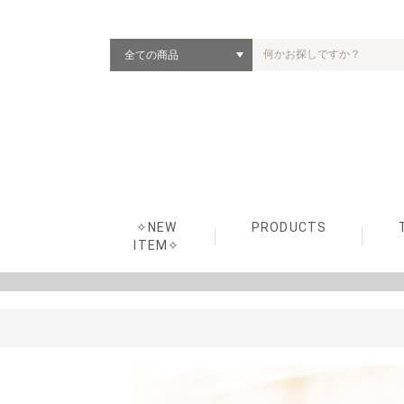
✧NEW
PRODUCTS
ITEM✧
HOPPL Second Line（変
ColoColo Chair &
ColoColo Chest（チェス
ColoColo Kitchen（まま
Stacking Box Toy（ベビ
HOPPL×“Aladdin
bébéd (ベビーベッド)
Choice (ハイチェア)
HOUSE & KIDS BED（プ
GENKI-METER（身長計
First Woody Bike（はじ
Move (ベビージム・マガ
Baby Merry（ベビーメリ
Memory Plate（メモリー
Craft Line（国内生産シ
Baby Toy Line（はじめ
Rocking Horse
REB
AFT
KID
SDG
化するシリーズ）
Desk（チェア＆デスク）
ト）
ごとキッチン）
ー・キッズトイ）
Graphite Toaster”（トー
レイハウス＆キッズベッ
ハンガー）
めての乗り物）
ジンラック)
ー）
プレート）
リーズ）
てのおもちゃ）
スタートイ）
ド）