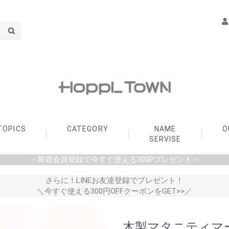
TOPICS
CATEGORY
NAME
O
SERVISE
～新規会員登録で今すぐ使える300Pプレゼント～
ORN PROJECT
ER SERVICE
S DESIGN AWARD
s HOPPL
変化するくるくる本棚
変化するままごとキッチ
PLAY FOOD
LINEUP
ACCESSORIES
PARTS
LINEUP
ACCESSORIES
LINEUP
ACCESSORIES
LINEUP
ACCESSORIES
LINEUP
PARTS
LINEUP
ACCESSORIES
PARTS
LINEUP
ACCESSORIES
PARTS
LINEUP
ACCESSORIES
PARTS
LINEUP
ACCESSORIES
LINEUP
LINEUP
ACCESSORIES
PARTS
LINEUP
PARTS
Memory Box
＼New／木製収納フレー
amimals（手編みのコッ
HOPPL Closet
LINEUP
デスク
チェア
ベッド
寝具
収納
ラグ
おもちゃ
補修パーツ
無料名入れサービス
名入れキーホルダー
名入れプレート
ン
ム
トンラトル）
さらに！LINEお友達登録でプレゼント！
＼今すぐ使える300円OFFクーポンをGET>>／
木製マタニティマ