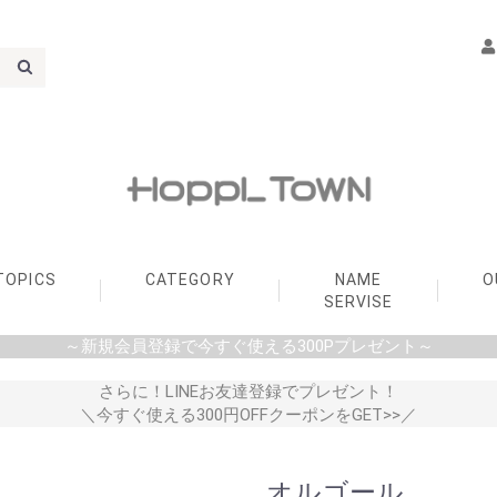
TOPICS
CATEGORY
NAME
O
SERVISE
～新規会員登録で今すぐ使える300Pプレゼント～
ORN PROJECT
ER SERVICE
S DESIGN AWARD
s HOPPL
変化するくるくる本棚
変化するままごとキッチ
PLAY FOOD
LINEUP
ACCESSORIES
PARTS
LINEUP
ACCESSORIES
LINEUP
ACCESSORIES
LINEUP
ACCESSORIES
LINEUP
PARTS
LINEUP
ACCESSORIES
PARTS
LINEUP
ACCESSORIES
PARTS
LINEUP
ACCESSORIES
PARTS
LINEUP
ACCESSORIES
LINEUP
LINEUP
ACCESSORIES
PARTS
LINEUP
PARTS
Memory Box
＼New／木製収納フレー
amimals（手編みのコッ
HOPPL Closet
LINEUP
デスク
チェア
ベッド
寝具
収納
ラグ
おもちゃ
補修パーツ
無料名入れサービス
名入れキーホルダー
名入れプレート
ン
ム
トンラトル）
さらに！LINEお友達登録でプレゼント！
＼今すぐ使える300円OFFクーポンをGET>>／
オルゴール