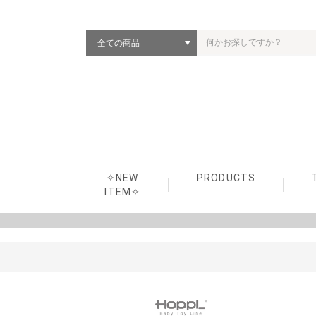
✧NEW
PRODUCTS
ITEM✧
HOPPL Second Line（変
ColoColo Chair &
ColoColo Chest（チェス
ColoColo Kitchen（まま
Stacking Box Toy（ベビ
HOPPL×“Aladdin
bébéd (ベビーベッド)
Choice (ハイチェア)
HOUSE & KIDS BED（プ
GENKI-METER（身長計
First Woody Bike（はじ
Move (ベビージム・マガ
Baby Merry（ベビーメリ
Memory Plate（メモリー
Craft Line（国内生産シ
Baby Toy Line（はじめ
Rocking Horse
REB
AFT
KID
SDG
化するシリーズ）
Desk（チェア＆デスク）
ト）
ごとキッチン）
ー・キッズトイ）
Graphite Toaster”（トー
レイハウス＆キッズベッ
ハンガー）
めての乗り物）
ジンラック)
ー）
プレート）
リーズ）
てのおもちゃ）
スタートイ）
ド）