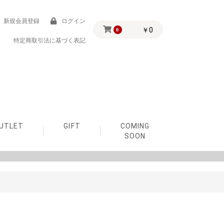
新規会員登録
ログイン
￥0
0
特定商取引法に基づく表記
UTLET
GIFT
COMING
SOON
予算3,000円で探す
予算5,000円で探す
予算10,000円で探す
予算30,000円で探す
出産祝い
1歳の誕生日
2歳の誕生日