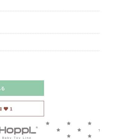
れる
加
1