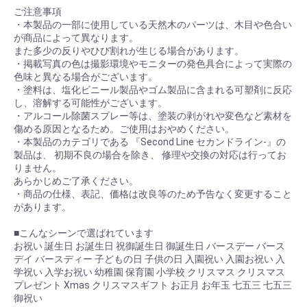
ご注意事項
・本製品の一部に使用している天然木のパーツは、木目や色合い
が商品によって異なります。
また多少の反りやひび割れが生じる場合があります。
・掲載写真の色は撮影環境やモニターの発色具合によって実際の
色味と異なる場合がございます。
・塗料は、塩化ビニール製品やゴム製品に含まれる可塑剤に反応
し、溶解する可能性がございます。
・アルコール除菌スプレー等は、塗装の剥がれや変色など素材を
傷める原因となるため。ご使用はおやめください。
・本製品のカテゴリである 『Second Line セカンドライン-』の
製品は、 初期不良の場合を除き、 修理や交換の対応は行ってお
りません。
あらかじめご了承ください。
・商品の仕様、表記、価格は改良等のため予告なく変更すること
があります。
■こんなシーンで選ばれています
お祝い 誕生日 お誕生日 祝御誕生日 御誕生日 バースデー バース
デイ バースディー 子どもの日 子供の日 入園祝い 入園お祝い 入
学祝い 入学お祝い 幼稚園 保育園 小学校 クリスマス クリスマス
プレゼント Xmas クリスマスギフト お正月 お年玉 七五三 七五三
御祝い